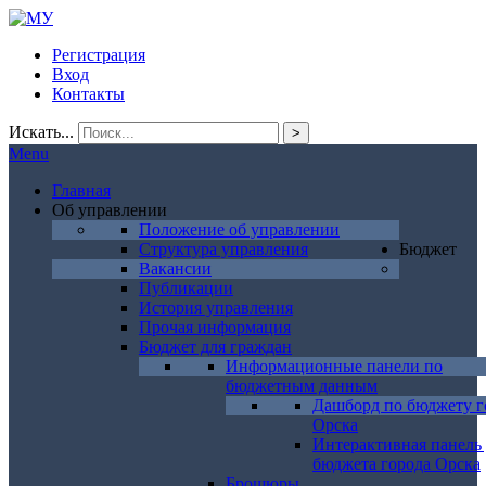
Регистрация
Вход
Контакты
Искать...
>
Menu
Главная
Об управлении
Положение об управлении
Структура управления
Бюджет
Вакансии
Публикации
История управления
Прочая информация
Бюджет для граждан
Информационные панели по
бюджетным данным
Дашборд по бюджету г
Орска
Интерактивная панель
бюджета города Орска
Брошюры