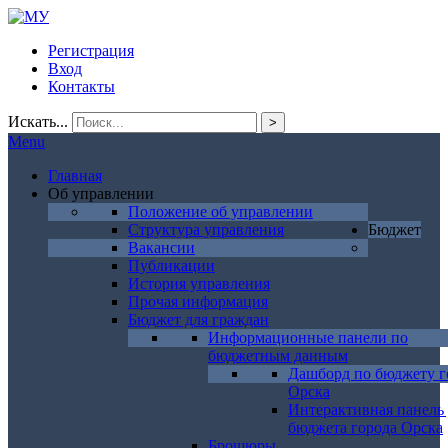
Регистрация
Вход
Контакты
Искать...
>
Menu
Главная
Об управлении
Положение об управлении
Структура управления
Бюджет
Вакансии
Публикации
История управления
Прочая информация
Бюджет для граждан
Информационные панели по
бюджетным данным
Дашборд по бюджету г
Орска
Интерактивная панель
бюджета города Орска
Брошюры