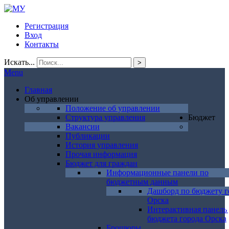
Регистрация
Вход
Контакты
Искать...
>
Menu
Главная
Об управлении
Положение об управлении
Структура управления
Бюджет
Вакансии
Публикации
История управления
Прочая информация
Бюджет для граждан
Информационные панели по
бюджетным данным
Дашборд по бюджету г
Орска
Интерактивная панель
бюджета города Орска
Брошюры