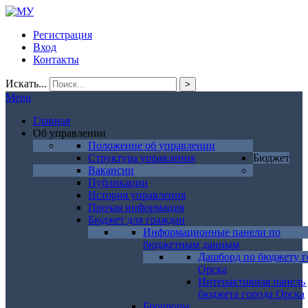
Регистрация
Вход
Контакты
Искать...
>
Menu
Главная
Об управлении
Положение об управлении
Структура управления
Бюджет
Вакансии
Публикации
История управления
Прочая информация
Бюджет для граждан
Информационные панели по
бюджетным данным
Дашборд по бюджету г
Орска
Интерактивная панель
бюджета города Орска
Брошюры