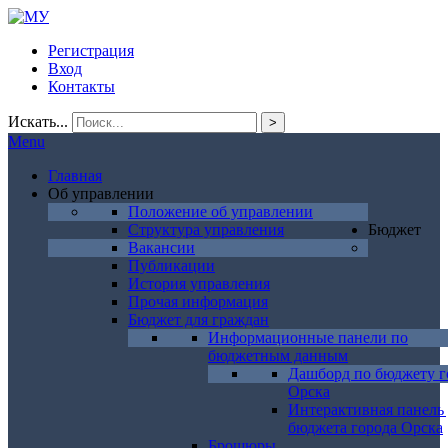
Регистрация
Вход
Контакты
Искать...
>
Menu
Главная
Об управлении
Положение об управлении
Структура управления
Бюджет
Вакансии
Публикации
История управления
Прочая информация
Бюджет для граждан
Информационные панели по
бюджетным данным
Дашборд по бюджету г
Орска
Интерактивная панель
бюджета города Орска
Брошюры