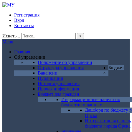
Регистрация
Вход
Контакты
Искать...
>
Menu
Главная
Об управлении
Положение об управлении
Структура управления
Бюджет
Вакансии
Публикации
История управления
Прочая информация
Бюджет для граждан
Информационные панели по
бюджетным данным
Дашборд по бюджету г
Орска
Интерактивная панель
бюджета города Орска
Брошюры