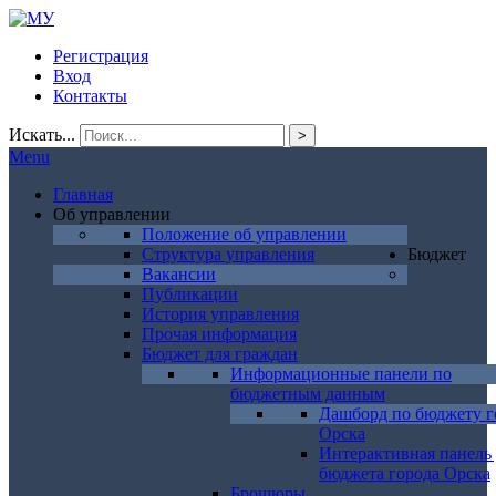
Регистрация
Вход
Контакты
Искать...
>
Menu
Главная
Об управлении
Положение об управлении
Структура управления
Бюджет
Вакансии
Публикации
История управления
Прочая информация
Бюджет для граждан
Информационные панели по
бюджетным данным
Дашборд по бюджету г
Орска
Интерактивная панель
бюджета города Орска
Брошюры