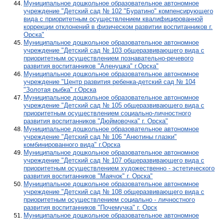
Муниципальное дошкольное образовательное автономное
учреждение "Детский сад № 102 "Буратино" компенсирующего
вида с приоритетным осуществлением квалифицированной
коррекции отклонений в физическом развитии воспитанников г.
Орска"
Муниципальное дошкольное образовательное автономное
учреждение "Детский сад № 103 общеразвивающего вида с
приоритетным осуществлением познавательно-речевого
развития воспитанников "Аленушка" г.Орска"
Муниципальное дошкольное образовательное автономное
учреждение "Центр развития ребенка-детский сад № 104
"Золотая рыбка" г.Орска
Муниципальное дошкольное образовательное автономное
учреждение "Детский сад № 105 общеразвивающего вида с
приоритетным осуществлением социально-личностного
развития воспитанников "Дюймовочка" г. Орска"
Муниципальное дошкольное образовательное автономное
учреждение "Детский сад № 106 "Анютины глазки"
комбинированного вида" г.Орска
Муниципальное дошкольное образовательное автономное
учреждение "Детский сад № 107 общеразвивающего вида с
приоритетным осуществлением художественно - эстетического
развития воспитанников "Маячок" г. Орска"
Муниципальное дошкольное образовательное автономное
учреждение "Детский сад № 108 общеразвивающего вида с
приоритетным осуществлением социально - личностного
развития воспитанников "Почемучка" г. Орск
Муниципальное дошкольное образовательное автономное