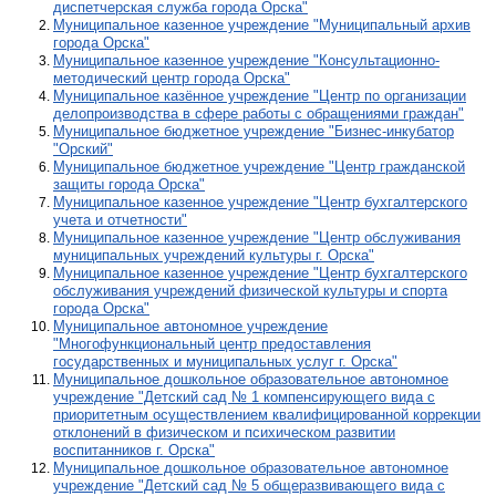
диспетчерская служба города Орска"
Муниципальное казенное учреждение "Муниципальный архив
города Орска"
Муниципальное казенное учреждение "Консультационно-
методический центр города Орска"
Муниципальное казённое учреждение "Центр по организации
делопроизводства в сфере работы с обращениями граждан"
Муниципальное бюджетное учреждение "Бизнес-инкубатор
"Орский"
Муниципальное бюджетное учреждение "Центр гражданской
защиты города Орска"
Муниципальное казенное учреждение "Центр бухгалтерского
учета и отчетности"
Муниципальное казенное учреждение "Центр обслуживания
муниципальных учреждений культуры г. Орска"
Муниципальное казенное учреждение "Центр бухгалтерского
обслуживания учреждений физической культуры и спорта
города Орска"
Муниципальное автономное учреждение
"Многофункциональный центр предоставления
государственных и муниципальных услуг г. Орска"
Муниципальное дошкольное образовательное автономное
учреждение "Детский сад № 1 компенсирующего вида с
приоритетным осуществлением квалифицированной коррекции
отклонений в физическом и психическом развитии
воспитанников г. Орска"
Муниципальное дошкольное образовательное автономное
учреждение "Детский сад № 5 общеразвивающего вида с