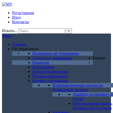
Регистрация
Вход
Контакты
Искать...
>
Menu
Главная
Об управлении
Положение об управлении
Структура управления
Бюджет
Вакансии
Публикации
История управления
Прочая информация
Бюджет для граждан
Информационные панели по
бюджетным данным
Дашборд по бюджету г
Орска
Интерактивная панель
бюджета города Орска
Брошюры