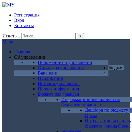
Регистрация
Вход
Контакты
Искать...
>
Menu
Главная
Об управлении
Положение об управлении
Структура управления
Бюджет
Вакансии
Публикации
История управления
Прочая информация
Бюджет для граждан
Информационные панели по
бюджетным данным
Дашборд по бюджету г
Орска
Интерактивная панель
бюджета города Орска
Брошюры