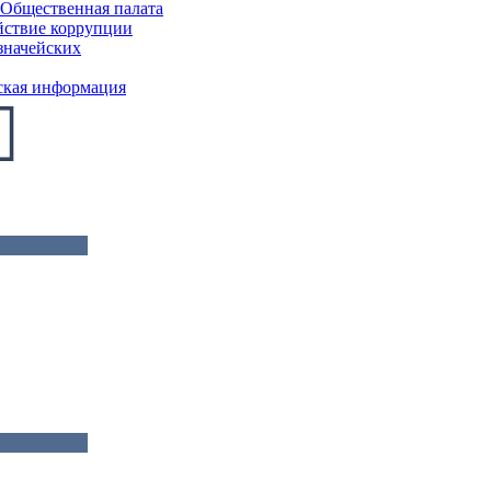
Общественная палата
йствие коррупции
значейских
ская информация