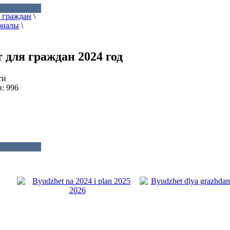
 граждан
\
риалы
\
 для граждан 2024 год
ти
: 996