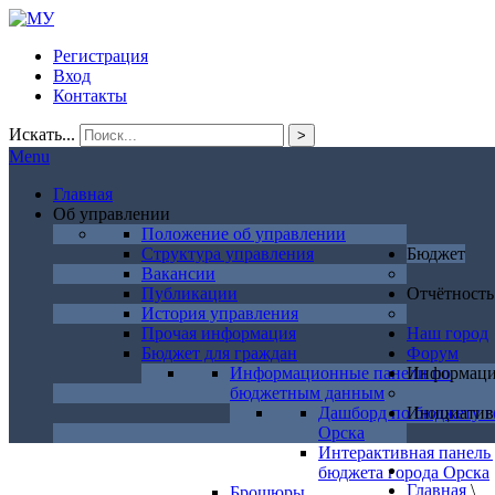
Регистрация
Вход
Контакты
Искать...
>
Menu
Главная
Об управлении
Положение об управлении
Структура управления
Бюджет
Вакансии
Публикации
Отчётность
История управления
Прочая информация
Наш город
Бюджет для граждан
Форум
Информационные панели по
Информац
бюджетным данным
Дашборд по бюджету г
Инициатив
Орска
Интерактивная панель
бюджета города Орска
Главная
\
Брошюры