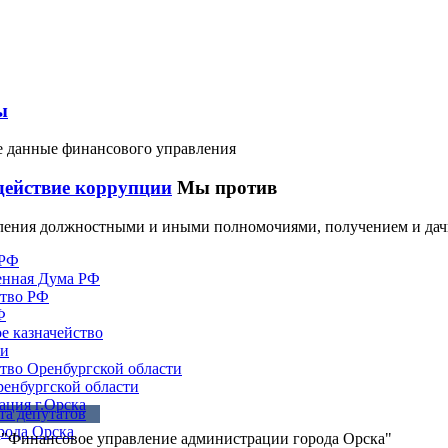
ы
 данные финансового управления
действие коррупции
Мы против
ления должностными и иными полномочиями, получением и дачи
 РФ
енная Дума РФ
ство РФ
Ф
е казначейство
ии
тво Оренбургской области
енбургской области
ция г.Орска
та депутатов
рода Орска
"Финансовое управление администрации города Орска"