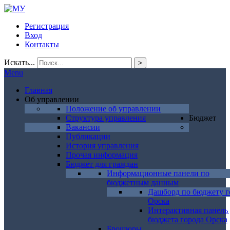
Регистрация
Вход
Контакты
Искать...
>
Menu
Главная
Об управлении
Положение об управлении
Структура управления
Бюджет
Вакансии
Публикации
История управления
Прочая информация
Бюджет для граждан
Информационные панели по
бюджетным данным
Дашборд по бюджету г
Орска
Интерактивная панель
бюджета города Орска
Брошюры