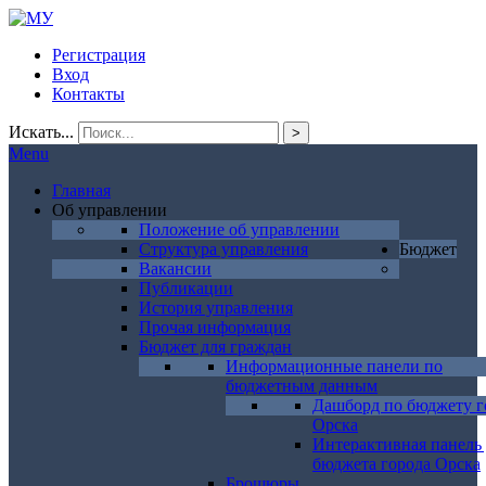
Регистрация
Вход
Контакты
Искать...
>
Menu
Главная
Об управлении
Положение об управлении
Структура управления
Бюджет
Вакансии
Публикации
История управления
Прочая информация
Бюджет для граждан
Информационные панели по
бюджетным данным
Дашборд по бюджету г
Орска
Интерактивная панель
бюджета города Орска
Брошюры