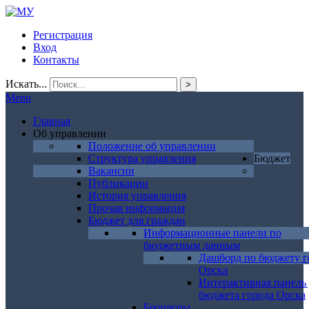
Регистрация
Вход
Контакты
Искать...
>
Menu
Главная
Об управлении
Положение об управлении
Структура управления
Бюджет
Вакансии
Публикации
История управления
Прочая информация
Бюджет для граждан
Информационные панели по
бюджетным данным
Дашборд по бюджету г
Орска
Интерактивная панель
бюджета города Орска
Брошюры