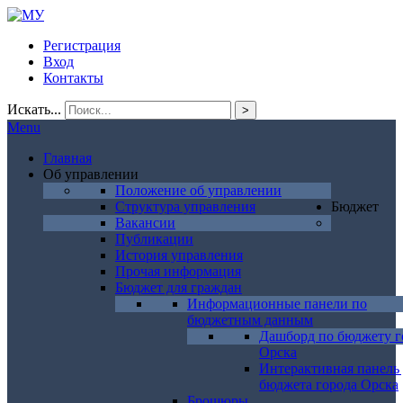
Регистрация
Вход
Контакты
Искать...
>
Menu
Главная
Об управлении
Положение об управлении
Структура управления
Бюджет
Вакансии
Публикации
История управления
Прочая информация
Бюджет для граждан
Информационные панели по
бюджетным данным
Дашборд по бюджету г
Орска
Интерактивная панель
бюджета города Орска
Брошюры